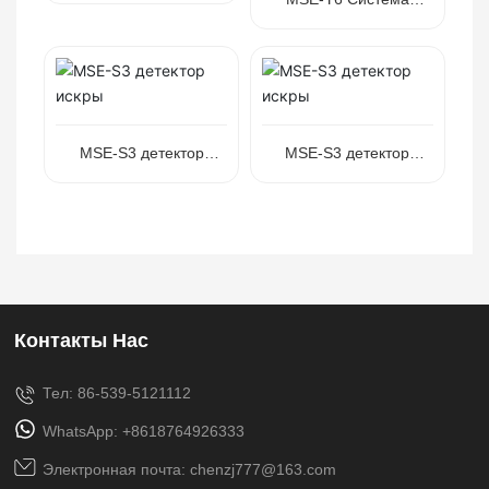
мониторинга
пылесборника
MSE-S3 детектор
MSE-S3 детектор
искры
искры
Контакты Нас
Тел: 86-539-5121112
WhatsApp: +8618764926333
Электронная почта: chenzj777@163.com