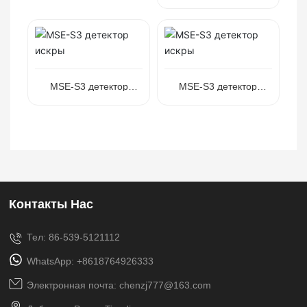
пылесборника
MSE-S3 детектор
MSE-S3 детектор
искры
искры
Контакты Нас
Тел: 86-539-5121112
WhatsApp: +8618764926333
Электронная почта: chenzj777@163.com